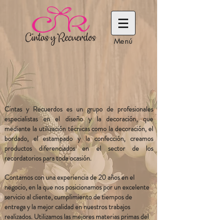
Menú
Cintas y Recuerdos es un grupo de profesionales
especialistas en el diseño y la decoración, que
mediante la utilización técnicas como la decoración, el
bordado, el estampado y la confección, creamos
productos diferenciados en el sector de los
recordatorios para toda ocasión.
Contamos con una experiencia de 20 años en el
negocio, en la que nos posicionamos por un excelente
servicio al cliente, cumplimiento de tiempos de
entrega y la mejor calidad en nuestros trabajos
realizados. Utilizamos las mejores materias primas del