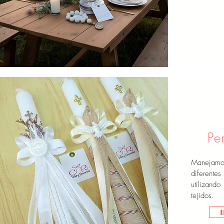
Pe
Manejamos
diferent
utilizand
tejidos.