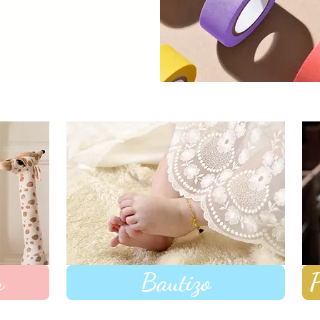
r
Bautizo
P