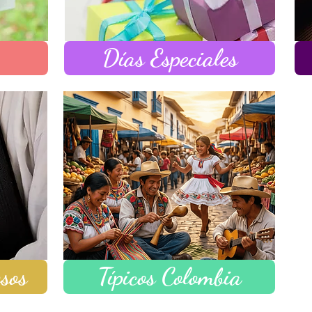
Días Especiales
osos
Típicos Colombia