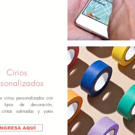
Cirios
rsonalizados
 cirios personalizados con
es tipos de decoración,
o cintas satinadas y yutes
INGRESA AQUÍ