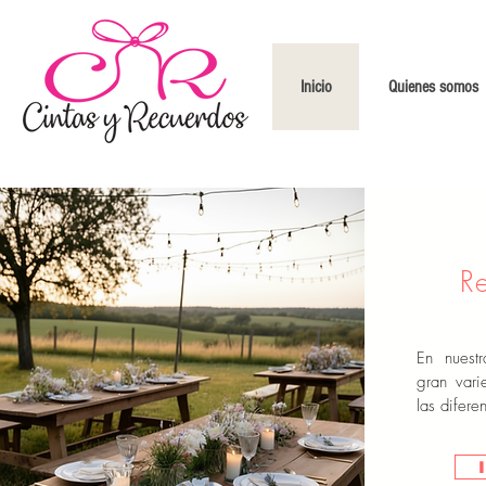
Inicio
Quienes somos
R
En nuest
gran vari
las difere